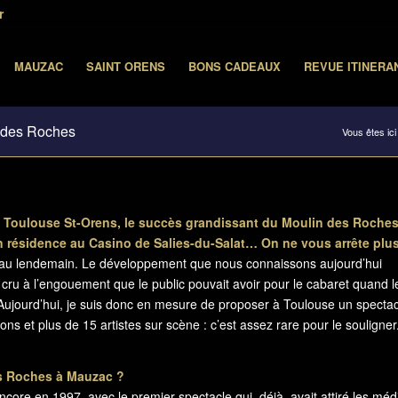
r
MAUZAC
SAINT ORENS
BONS CADEAUX
REVUE ITINERA
n des Roches
Vous êtes ici 
à Toulouse St-Orens, le succès grandissant du Moulin des Roche
n résidence au Casino de Salies-du-Salat… On ne vous arrête plus
our au lendemain. Le développement que nous connaissons aujourd’hui
 cru à l’engouement que le public pouvait avoir pour le cabaret quand l
. Aujourd’hui, je suis donc en mesure de proposer à Toulouse un specta
ons et plus de 15 artistes sur scène : c’est assez rare pour le souligner
es Roches à Mauzac ?
ncore en 1997, avec le premier spectacle qui, déjà, avait attiré les méd