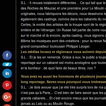
S.L. : 5 revues totalement différentes… Ce qui fait que 
des Roches de Mauzac et une première pour Le Moulin d
originales, nous fabriquons les décors, nous dessinons
également des castings, comme dans les cabarets du mon
Certes, la moitié des artistes de la troupe sont de la ré
entière et de l’étranger. Un Russe fait partie de notre 
sur le marché et là encore, après casting, nous signons
Même les musiques sont des créations : pour la revue Nu
grand compositeur toulousain Philippe Léoger.
Les médias locaux et régionaux vous suivent depui
S.L. : Et je les en remercie. Grâce à eux, le public a touj
reportage sur un cabaret est moins anxiogène que toutes l
et le bonheur : de quoi faire de beaux titres, non ?
Vous avez eu aussi les honneurs de plusieurs journa
La Lettre du Moulin
long reportage. Savez-vous pourquoi vous intéresse
Octobre 2015 - lettre
S.L. : Je dois avouer que j’ai été très surpris lors de 
mensuelle
n’est pas qu’à Paris… C’est bien de faire savoir que les 
d’information...
grands cabarets… Et c’est encore mieux que les journali
jamais au Lido ou au Moulin Rouge.