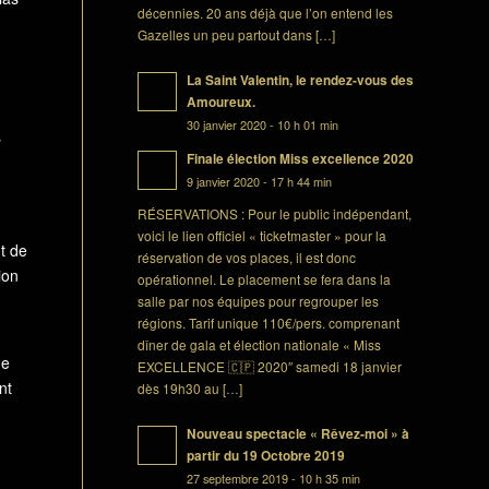
décennies. 20 ans déjà que l’on entend les
Gazelles un peu partout dans […]
La Saint Valentin, le rendez-vous des
Amoureux.
30 janvier 2020 - 10 h 01 min
s
Finale élection Miss excellence 2020
9 janvier 2020 - 17 h 44 min
RÉSERVATIONS : Pour le public indépendant,
voici le lien officiel « ticketmaster » pour la
t de
réservation de vos places, il est donc
ion
opérationnel. Le placement se fera dans la
salle par nos équipes pour regrouper les
régions. Tarif unique 110€/pers. comprenant
dîner de gala et élection nationale « Miss
ue
EXCELLENCE 🇨🇵 2020″ samedi 18 janvier
nt
dès 19h30 au […]
Nouveau spectacle « Rêvez-moi » à
partir du 19 Octobre 2019
27 septembre 2019 - 10 h 35 min