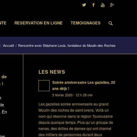
NTE
RESERVATION EN LIGNE
TEMOIGNAGES
:
Accueil
/
Rencontre avec Stéphane Louis, fondateur du Moulin des Roches
LES NEWS
s de
Soirée anniversaire Les gazelles, 20
 !
ans déjà !
5 février 2020 - 12 h 29 min
e
Les gazelles soirée anniversaire au grand
cle
Moulin des roches de saint orens. Voilà un
. En
nom qui résonne dans la région Toulousaine
depuis quelque temps. Plus qu’un groupe de
nanas, des drôles de dames qui ont charmé
des milliers de personnes durant deux
ias