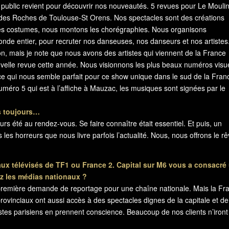
le public revient pour découvrir nos nouveautés. 5 revues pour Le Mouli
es Roches de Toulouse-St Orens. Nos spectacles sont des créations
 les costumes, nous montons les chorégraphies. Nous organisons
de entier, pour recruter nos danseuses, nos danseurs et nos artistes
gion, mais je note que nous avons des artistes qui viennent de la France
nouvelle revue cette année. Nous visionnons les plus beaux numéros visu
 ce qui nous semble parfait pour ce show unique dans le sud de la Fran
méro 5 qui est à l’affiche à Mauzac, les musiques sont signées par le
s toujours…
ours été au rendez-vous. Se faire connaître était essentiel. Et puis, un
es horreurs que nous livre parfois l’actualité. Nous, nous offrons le r
ux télévisés de TF1 ou France 2. Capital sur M6 vous a consacré
z les médias nationaux ?
ma première demande de reportage pour une chaîne nationale. Mais la Fr
provinciaux ont aussi accès à des spectacles dignes de la capitale et de
stes parisiens en prennent conscience. Beaucoup de nos clients n’iront