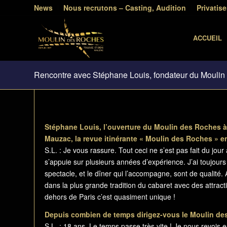
News
Nous recrutons – Casting, Audition
Privatise
ACCUEIL
Rencontre avec Stéphane Louis, fondateur du Mouli
Stéphane Louis, l’ouverture du Moulin des Roches 
Mauzac, la revue itinérante « Moulin des Roches » e
S.L. : Je vous rassure. Tout ceci ne s’est pas fait du j
s’appuie sur plusieurs années d’expérience. J’ai toujours
spectacle, et le dîner qui l’accompagne, sont de qualité
dans la plus grande tradition du cabaret avec des attracti
dehors de Paris c’est quasiment unique !
Depuis combien de temps dirigez-vous le Moulin d
S.L. : 18 ans. Le temps passe très vite ! Je nous revois e