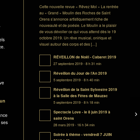
n
Cette nouvelle revue « Rêvez Moi » La rentrée
au « Grand » Moulin des Roches de Saint
Orens s’annonce artistiquement riche de
.
nouveauté et de poésie. Le Moulin a le plaisir
de vous dévoiler ce qui vous attend dès le 19
octobre 2019. Un rêve musical, onirique et
els
visuel autour des corps et des […]
ce.
RÉVEILLON de Noël - Cabaret 2019
27 septembre 2019 - 8 h 31 min
Réveillon du Jour de l’An 2019
5 septembre 2019 - 8 h 40 min
êve
Réveillon de la Saint Sylvestre 2019
à la Salle des Fêtes de Mauzac
 un
5 septembre 2019 - 8 h 18 min
Spectacle Love - le 8 juin 2019 à
ance
saint Orens
 ses
28 mars 2019 - 16 h 34 min
Soirée à thème - vendredi 7 JUIN