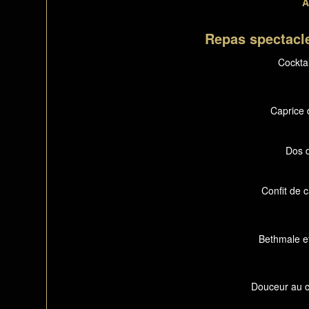
A
Repas spectacle
Cockta
Caprice d
Dos d
Confit de 
Bethmale et
Douceur au c