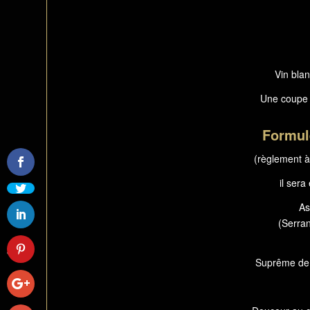
Vin blan
Une coupe
Formul
(règlement à
il sera
As
(Serran
Spectacle Love - le 8
juin 2019 à saint Orens
Suprême de v