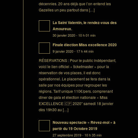
décennies. 20 ans déjà que l’on entend les
Gazelles un peu partout dans […]
La Saint Valentin, le rendez-vous des
Amoureux.
30 janvier 2020 - 10 h 01 min
Finale élection Miss excellence 2020
9 janvier 2020 - 17 h 44 min
RÉSERVATIONS : Pour le public indépendant,
voici le lien officiel « ticketmaster » pour la
réservation de vos places, il est donc
opérationnel. Le placement se fera dans la
salle par nos équipes pour regrouper les
régions. Tarif unique 110€/pers. comprenant
dîner de gala et élection nationale « Miss
EXCELLENCE 🇨🇵 2020″ samedi 18 janvier
dès 19h30 au […]
Nouveau spectacle « Rêvez-moi » à
partir du 19 Octobre 2019
27 septembre 2019 - 10 h 35 min