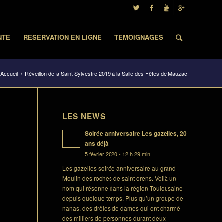
NTE
RESERVATION EN LIGNE
TEMOIGNAGES
Accueil
/
Réveillon de la Saint Sylvestre 2019 à la Salle des Fêtes de Mauzac
LES NEWS
Soirée anniversaire Les gazelles, 20
ans déjà !
5 février 2020 - 12 h 29 min
Les gazelles soirée anniversaire au grand
Moulin des roches de saint orens. Voilà un
nom qui résonne dans la région Toulousaine
depuis quelque temps. Plus qu’un groupe de
nanas, des drôles de dames qui ont charmé
des milliers de personnes durant deux