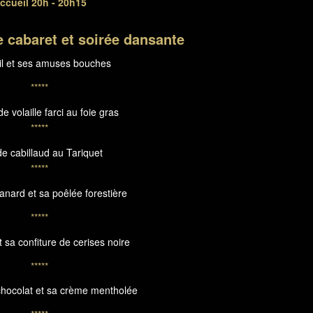
ccueil 20h - 20h15
 cabaret et soirée dansante
il et ses amuses bouches
*****
e volaille farci au foie gras
*****
e cabillaud au Tariquet
*****
canard et sa poêlée forestière
*****
 sa confiture de cerises noire
*****
hocolat et sa crème mentholée