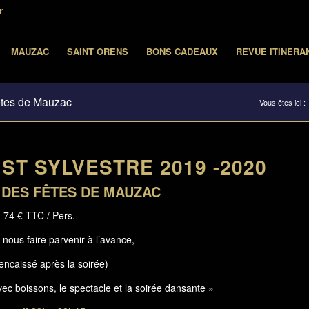
r
MAUZAC
SAINT ORENS
BONS CADEAUX
REVUE ITINERA
Fêtes de Mauzac
Vous êtes ici :
ST SYLVESTRE 2019 -2020
 DES FÊTES DE MAUZAC
74 € TTC / Pers.
 nous faire parvenir à l’avance,
 encaissé après la soirée)
ec boissons, le spectacle et la soirée dansante »