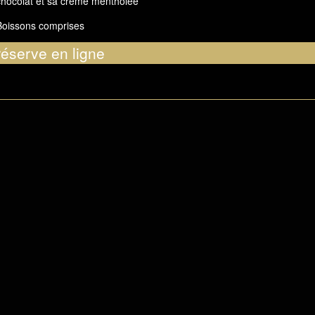
hocolat et sa crème mentholée
Boissons comprises
réserve en ligne