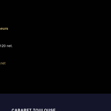
seurs
120 net.
.net
CABARET TOULOUSE