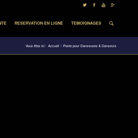
NTE
RESERVATION EN LIGNE
TEMOIGNAGES
Vous êtes ici :
Accueil
/
Poste pour Danseuses & Danseurs