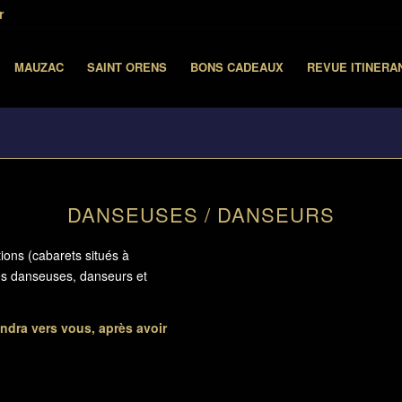
r
MAUZAC
SAINT ORENS
BONS CADEAUX
REVUE ITINERA
DANSEUSES / DANSEURS
ions (cabarets situés à
es danseuses, danseurs et
endra vers vous, après avoir