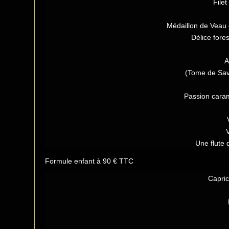
Filet
Médaillon de Veau 
Délice fores
A
(Tome de Sav
Passion cara
Une flute
Formule enfant à 90 € TTC
Capric