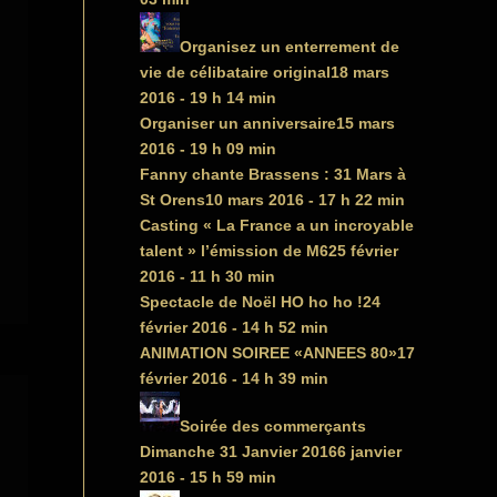
Organisez un enterrement de
vie de célibataire original
18 mars
2016 - 19 h 14 min
Organiser un anniversaire
15 mars
2016 - 19 h 09 min
Fanny chante Brassens : 31 Mars à
St Orens
10 mars 2016 - 17 h 22 min
Casting « La France a un incroyable
talent » l’émission de M6
25 février
2016 - 11 h 30 min
Spectacle de Noël HO ho ho !
24
février 2016 - 14 h 52 min
ANIMATION SOIREE «ANNEES 80»
17
février 2016 - 14 h 39 min
Soirée des commerçants
Dimanche 31 Janvier 2016
6 janvier
2016 - 15 h 59 min