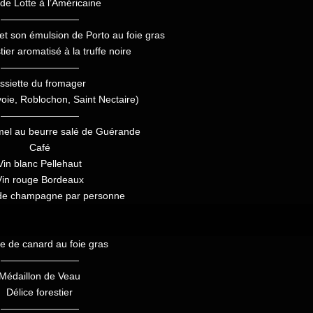
 de Lotte à l’Américaine
————————
et son émulsion de Porto au foie gras
tier aromatisé à la truffe noire
————————
ssiette du fromager
oie, Roblochon, Saint Nectaire)
————————
mel au beurre salé de Guérande
Café
Vin blanc Pellehaut
Vin rouge Bordeaux
 de champagne par personne
e de canard au foie gras
————————
Médaillon de Veau
Délice forestier
————————