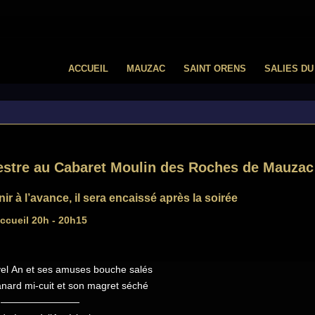
ACCUEIL
MAUZAC
SAINT ORENS
SALIES DU
vestre au Cabaret Moulin des Roches de Mauzac
r à l’avance, il sera encaissé après la soirée
ccueil 20h - 20h15
vel An et ses amuses bouche salés
anard mi-cuit et son magret séché
————————