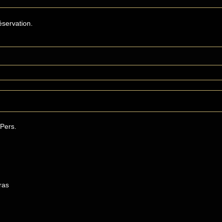
éservation.
Pers.
ras