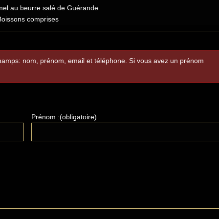
mel au beurre salé de Guérande
Boissons comprises
 champs: nom, prénom, email et téléphone. Si vous avez un prénom
Prénom :(obligatoire)