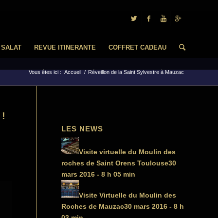
 SALAT
REVUE ITINERANTE
COFFRET CADEAU
Vous êtes ici :
Accueil
/
Réveillon de la Saint Sylvestre à Mauzac
 !
LES NEWS
Visite virtuelle du Moulin des
roches de Saint Orens Toulouse
30
mars 2016 - 8 h 05 min
Visite Virtuelle du Moulin des
Roches de Mauzac
30 mars 2016 - 8 h
03 min