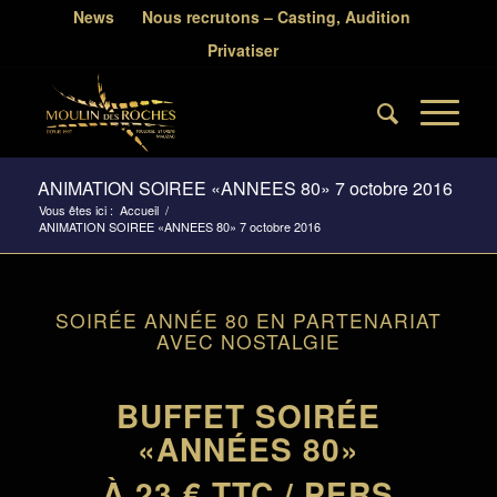
News
Nous recrutons – Casting, Audition
Privatiser
ANIMATION SOIREE «ANNEES 80» 7 octobre 2016
Vous êtes ici :
Accueil
/
ANIMATION SOIREE «ANNEES 80» 7 octobre 2016
SOIRÉE ANNÉE 80 EN PARTENARIAT
AVEC NOSTALGIE
BUFFET SOIRÉE
«ANNÉES 80»
À 23 € TTC / PERS