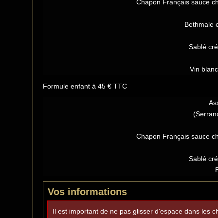
Chapon Français sauce ch
Bethmale et
Sablé cr
Vin blan
Formule enfant à 45 € TTC
Ass
(Serrano
Chapon Français sauce ch
Sablé cr
Vos informations
Il est important de ne pas glisser d'espace dans les