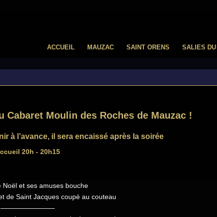
ACCUEIL
MAUZAC
SAINT ORENS
SALIES DU
au Cabaret Moulin des Roches de Mauzac !
r à l’avance, il sera encaissé après la soirée
ccueil 20h - 20h15
e Noël et ses amuses bouche
et de Saint Jacques coupé au couteau
————————