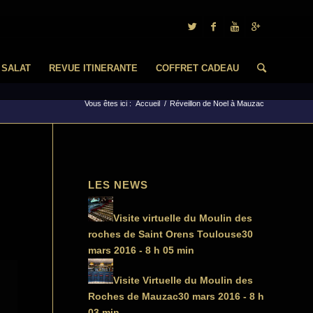
 SALAT
REVUE ITINERANTE
COFFRET CADEAU
Vous êtes ici :
Accueil
/
Réveillon de Noel à Mauzac
LES NEWS
Visite virtuelle du Moulin des
roches de Saint Orens Toulouse
30
mars 2016 - 8 h 05 min
Visite Virtuelle du Moulin des
Roches de Mauzac
30 mars 2016 - 8 h
03 min