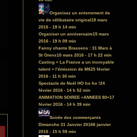
Organisez un enterrement de
vie de célibataire original
18 mars
2016 - 19 h 14 min
Organiser un anniversaire
15 mars
2016 - 19 h 09 min
Fanny chante Brassens : 31 Mars à
St Orens
10 mars 2016 - 17 h 22 min
Casting « La France a un incroyable
talent » l’émission de M6
25 février
2016 - 11 h 30 min
Spectacle de Noël HO ho ho !
24
février 2016 - 14 h 52 min
ANIMATION SOIREE «ANNEES 80»
17
février 2016 - 14 h 39 min
Soirée des commerçants
Dimanche 31 Janvier 2016
6 janvier
2016 - 15 h 59 min