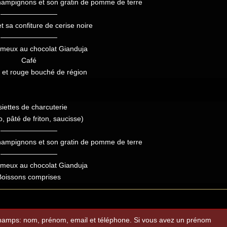
ampignons et son gratin de pomme de terre
————————
 sa confiture de cerise noire
————————
émeux au chocolat Gianduja
Café
c et rouge bouché de région
iettes de charcuterie
, pâté de friton, saucisse)
————————
ampignons et son gratin de pomme de terre
————————
émeux au chocolat Gianduja
Boissons comprises
 champs: nom, prénom, email et téléphone. Si vous avez un prénom