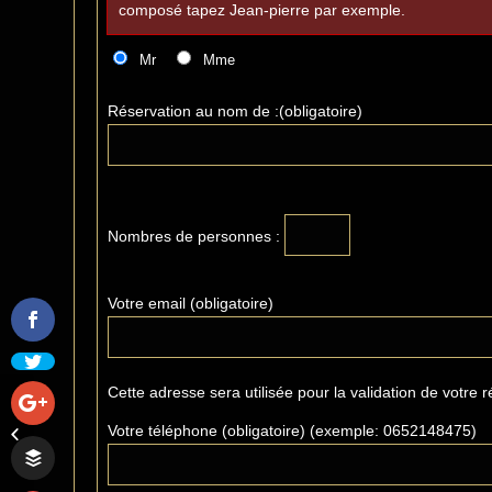
composé tapez Jean-pierre par exemple.
Mr
Mme
Réservation au nom de :(obligatoire)
Nombres de personnes :
Votre email (obligatoire)
Cette adresse sera utilisée pour la validation de votre r
La Lettre du Moulin
Septembre 2015 – lettre
Votre téléphone (obligatoire) (exemple: 0652148475)
mensuelle d’information
du Moulin...