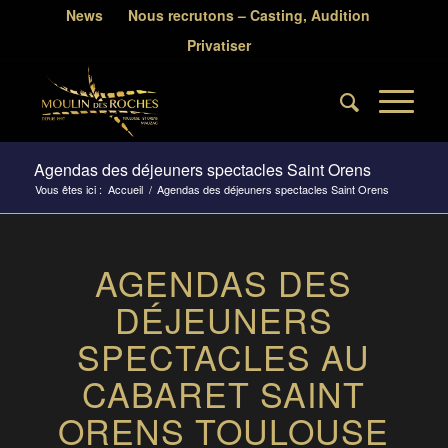
News
Nous recrutons – Casting, Audition
Privatiser
Agendas des déjeuners spectacles Saint Orens
Vous êtes ici :
Accueil
/
Agendas des déjeuners spectacles Saint Orens
AGENDAS DES
DÉJEUNERS
SPECTACLES AU
CABARET SAINT
ORENS TOULOUSE