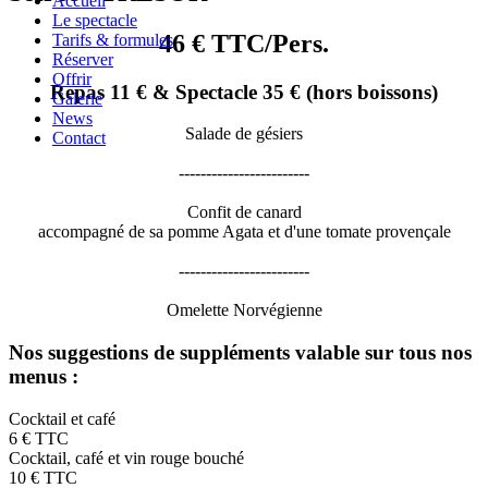
Accueil
Le spectacle
46 € TTC/Pers.
Tarifs & formules
Réserver
Offrir
Repas 11 € & Spectacle 35 € (hors boissons)
Galerie
News
Salade de gésiers
Contact
------------------------
Confit de canard
accompagné de sa pomme Agata et d'une tomate provençale
------------------------
Omelette Norvégienne
Nos suggestions de suppléments valable sur tous nos
menus :
Cocktail et café
6 € TTC
Cocktail, café et vin rouge bouché
10 € TTC