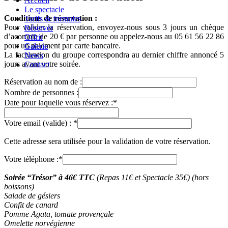
Accueil
Le spectacle
Conditions de réservation :
Tarifs & formules
Pour valider la réservation, envoyez-nous sous 3 jours un chèque
Réserver
d’acompte de 20 € par personne ou appelez-nous au 05 61 56 22 86
Offrir
pour un paiement par carte bancaire.
Galerie
La facturation du groupe correspondra au dernier chiffre annoncé 5
News
jours avant votre soirée.
Contact
Réservation au nom de :
Nombre de personnes :
Date pour laquelle vous réservez :*
Votre email (valide) : *
Cette adresse sera utilisée pour la validation de votre réservation.
Votre téléphone :*
Soirée “Trésor” à 46€ TTC
(Repas 11€ et Spectacle 35€) (hors
boissons)
Salade de gésiers
Confit de canard
Pomme Agata, tomate provençale
Omelette norvégienne