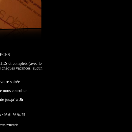
PECES
HES et complets (avec le
es chèques vacances, aucun
votre soirée.
e nous consulter.
te jusqu' à 3h
 : 05.61.56.94.75
vous remercie