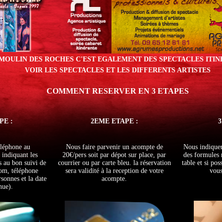
MOULIN DES ROCHES C'EST EGALEMENT DES SPECTACLES ITI
VOIR LES SPECTACLES ET LES DIFFERENTS ARTISTES
COMMENT RESERVER EN 3 ETAPES
PE :
2EME ETAPE :
3
éléphone au
Nous faire parvenir un acompte de
Nous indiquer
indiquant les
20€/pers soit par dépot sur place, par
des formules 
s au bon suivi de
courrier ou par carte bleu. la réservation
table et si pos
Nom, téléphone
sera validité à la reception de votre
vous
sonnes et la date
acompte.
nue).