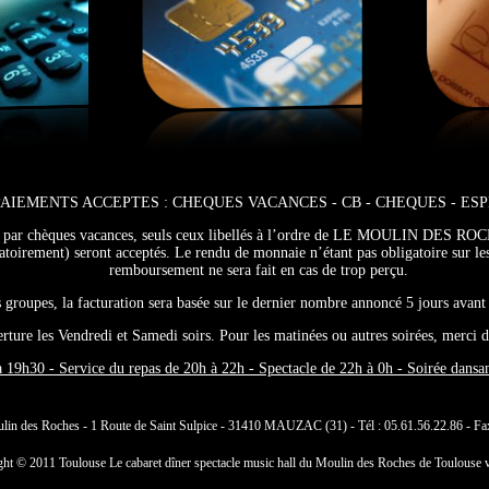
PAIEMENTS ACCEPTES : CHEQUES VACANCES - CB - CHEQUES - ES
t par chèques vacances, seuls ceux libellés à l’ordre de LE MOULIN DES ROC
gatoirement) seront acceptés. Le rendu de monnaie n’étant pas obligatoire sur l
remboursement ne sera fait en cas de trop perçu.
 groupes, la facturation sera basée sur le dernier nombre annoncé 5 jours avant 
rture les Vendredi et Samedi soirs. Pour les matinées ou autres soirées, merci d
 19h30 - Service du repas de 20h à 22h - Spectacle de 22h à 0h - Soirée dansan
lin des Roches - 1 Route de Saint Sulpice - 31410 MAUZAC (31) - Tél : 05.61.56.22.86 - Fax
ht © 2011 Toulouse Le cabaret dîner spectacle music hall du Moulin des Roches de Toulouse 